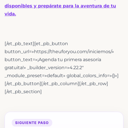
disponibles y prepárate para la aventura de tu
vida.
[/et_pb_text][et_pb_button
button_url=»https://theuforyou.com/iniciemos/»
button_text=»¡Agenda tu primera asesoría
gratuita!» _builder_version=»4.22.2″
_module_preset=»default» global_colors_info=»{}»]
[/et_pb_button][/et_pb_column][/et_pb_row]
[/et_pb_section]
SIGUIENTE PASO