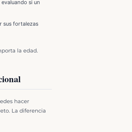
 evaluando si un
r sus fortalezas
porta la edad.
cional
uedes hacer
to. La diferencia