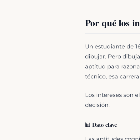
Por qué los i
Un estudiante de 1
dibujar. Pero dibuj
aptitud para razon
técnico, esa carrera
Los intereses son e
decisión.
📊 Dato clave
Las aptitudes cogni