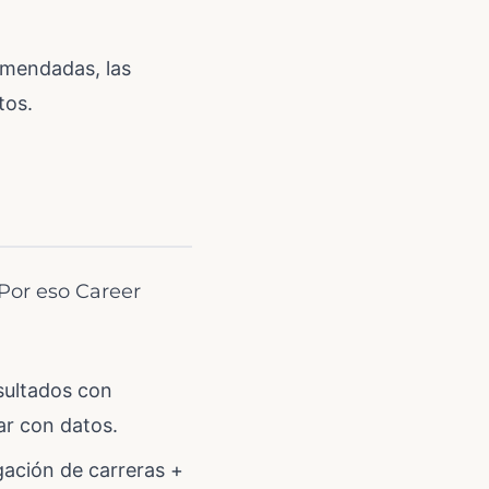
omendadas, las
tos.
Por eso Career
sultados con
dar con datos.
gación de carreras +