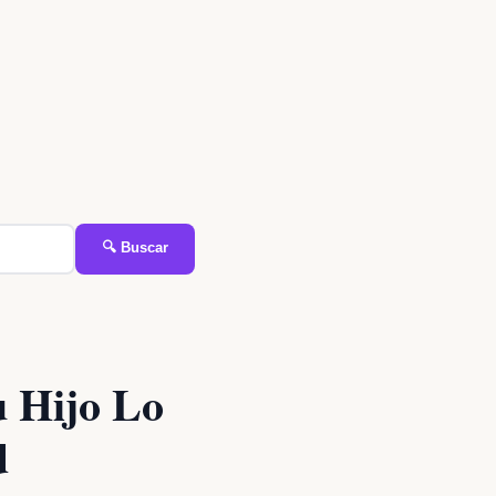
🔍 Buscar
u Hijo Lo
d