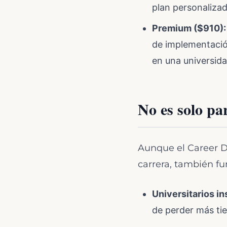
plan personalizad
Premium ($910):
de implementación
en una universida
No es solo pa
Aunque el Career D
carrera, también fu
Universitarios i
de perder más ti