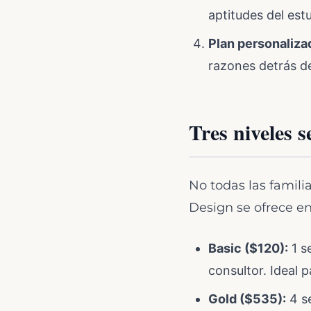
aptitudes del est
Plan personaliza
razones detrás d
Tres niveles s
No todas las famil
Design se ofrece en
Basic ($120):
1 s
consultor. Ideal 
Gold ($535):
4 se