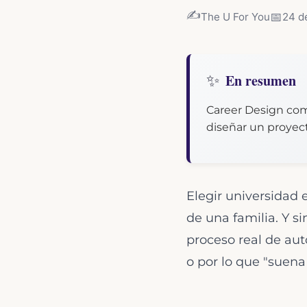
✍️
📅
The U For You
24 d
✨
En resumen
Career Design com
diseñar un proyect
Elegir universidad 
de una familia. Y s
proceso real de au
o por lo que "suena