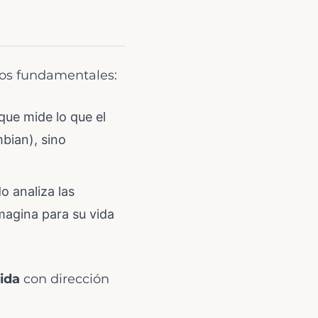
os fundamentales:
ue mide lo que el
bian), sino
 analiza las
imagina para su vida
ida
con dirección