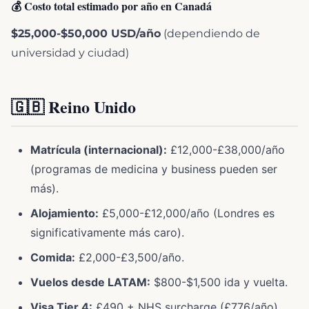
💰 Costo total estimado por año en Canadá
$25,000-$50,000 USD/año
(dependiendo de
universidad y ciudad)
🇬🇧 Reino Unido
Matrícula (internacional):
£12,000-£38,000/año
(programas de medicina y business pueden ser
más).
Alojamiento:
£5,000-£12,000/año (Londres es
significativamente más caro).
Comida:
£2,000-£3,500/año.
Vuelos desde LATAM:
$800-$1,500 ida y vuelta.
Visa Tier 4:
£490 + NHS surcharge (£776/año).