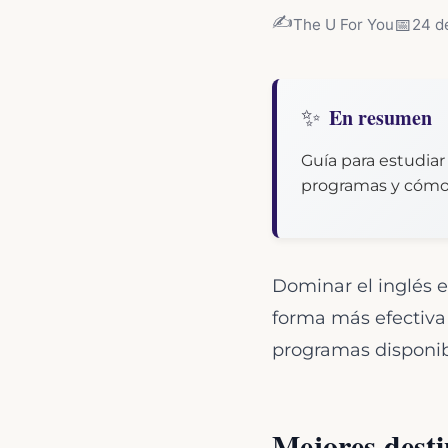
✍️
📅
The U For You
24 d
✨
En resumen
Guía para estudiar 
programas y cómo 
Dominar el inglés e
forma más efectiva 
programas disponibl
Mejores desti