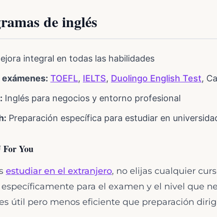
ramas de inglés
jora integral en todas las habilidades
a exámenes:
TOEFL
,
IELTS
,
Duolingo English Test
, C
:
Inglés para negocios y entorno profesional
h:
Preparación específica para estudiar en universid
U For You
es
estudiar en el extranjero
, no elijas cualquier cur
específicamente para el examen y el nivel que ne
 es útil pero menos eficiente que preparación dirig