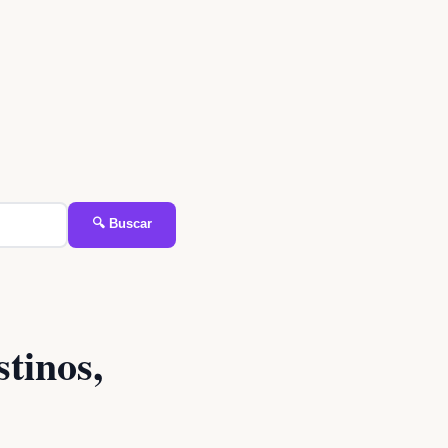
🔍 Buscar
stinos,