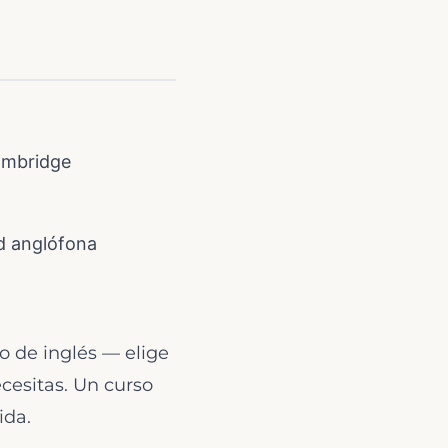
ambridge
ad anglófona
so de inglés — elige
cesitas. Un curso
ida.