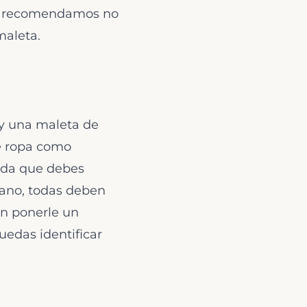
 te recomendamos no
maleta.
 y una maleta de
e ropa como
erda que debes
 mano, todas deben
én ponerle un
uedas identificar