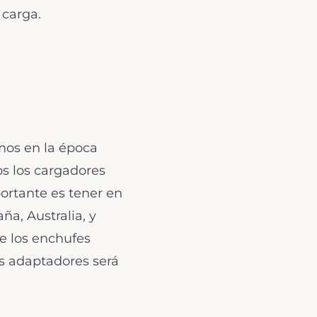
 carga.
imos en la época
os los cargadores
portante es tener en
a, Australia, y
e los enchufes
tos adaptadores será