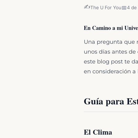
✍️
📅
The U For You
4 de
En Camino a mi Unive
Una pregunta que m
unos días antes de 
este blog post te d
en consideración a 
Guía para Est
El Clima