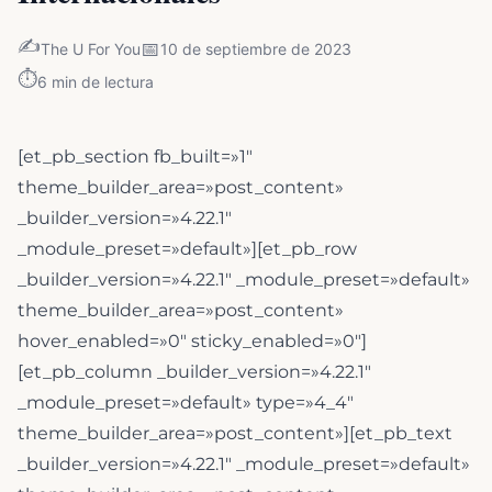
✍️
📅
The U For You
10 de septiembre de 2023
⏱️
6
min de lectura
[et_pb_section fb_built=»1″
theme_builder_area=»post_content»
_builder_version=»4.22.1″
_module_preset=»default»][et_pb_row
_builder_version=»4.22.1″ _module_preset=»default»
theme_builder_area=»post_content»
hover_enabled=»0″ sticky_enabled=»0″]
[et_pb_column _builder_version=»4.22.1″
_module_preset=»default» type=»4_4″
theme_builder_area=»post_content»][et_pb_text
_builder_version=»4.22.1″ _module_preset=»default»