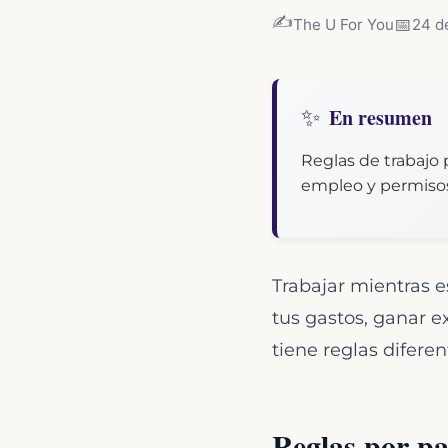
✍️
📅
The U For You
24 d
✨
En resumen
Reglas de trabajo 
empleo y permisos
Trabajar mientras e
tus gastos, ganar ex
tiene reglas difer
Reglas por pa