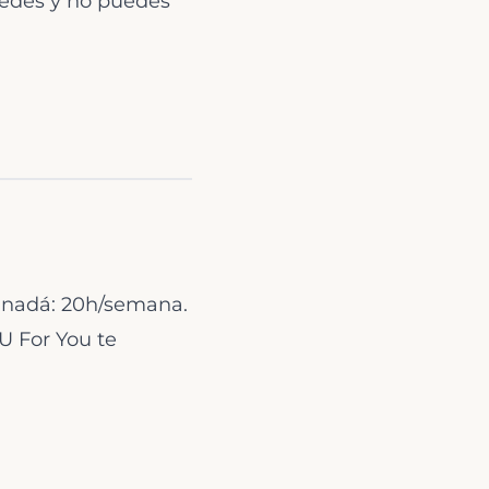
uedes y no puedes
Canadá: 20h/semana.
 U For You te