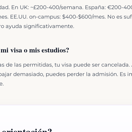
iudad. En UK: ~£200-400/semana. España: €200-40
s. EE.UU. on-campus: $400-$600/mes. No es sufic
ro ayuda significativamente.
mi visa o mis estudios?
as de las permitidas, tu visa puede ser cancelada.
abajar demasiado, puedes perder la admisión. Es 
e.
 orientación?