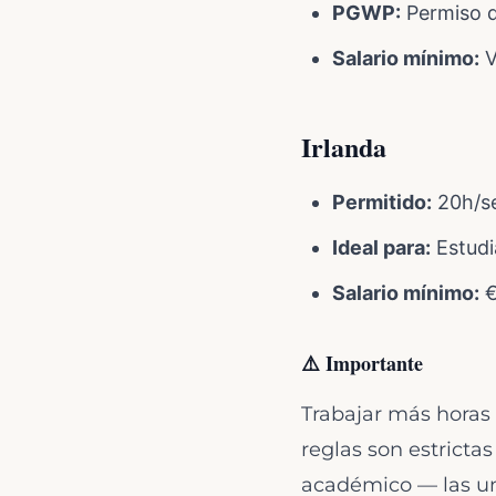
PGWP:
Permiso d
Salario mínimo:
V
Irlanda
Permitido:
20h/se
Ideal para:
Estudi
Salario mínimo:
€
⚠️ Importante
Trabajar más horas 
reglas son estricta
académico — las un